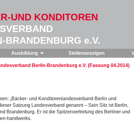
R-UND KONDITOREN
SVERBAND
N-BRANDENBURG e.V.
Ausbildung
Stellenanzeigen
andesverband Berlin-Brandenburg e.V. (Fassung 04.2014)
men: „Bäcker- und Konditorenlandesverband Berlin und
dieser Satzung Landesverband genannt – Sein Sitz ist Berlin,
 und Brandenburg. Er ist die Spitzenvertretung des Berliner und
ren-handwerks.